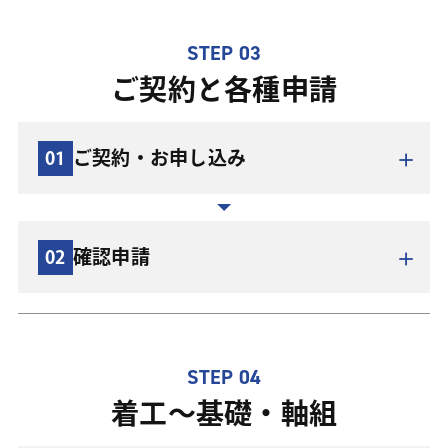
することにより、他の工法にはない強度や自由な設計を
では、知識豊富な担当スタッフが施主様の夢をお伺いし
実現させています。
イベント
ます。ご要望やご予算、家づくりに対して悩んでいるこ
STEP 03
となどをお気軽にご相談ください。お問い合わせフォー
ご契約と各種申請
ムまたは電話にてご相談を承っています。
王子建設の工法
ご契約・お申し込み
01
お問い合わせ
イメージが決定しましたら、計画を平面図や3Dパースな
どでご説明します。お施主様のご要望を形にしていき、
間取りや空間構成、外観を決定します。この時期に概算
確認申請
02
の費用についてもお知らせいたします。
基本設計が固まった時点で実施設計・地盤調査を行いま
す。ここから更に細かい要望をお聞きしながら実施設計
を進めていきます。仕上げや設備機器の仕様などを決定
して本見積りを提出します。
STEP 04
着工〜基礎・軸組