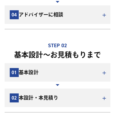
アドバイザーに相談
04
家作りの第一歩は、将来の暮らしをイメージすること。
「通勤・通学やお買い物に便利な場所に住みたい。郊外
でのんびり生活したい。趣味に没頭できる部屋が欲し
STEP 02
い。 庭づくりや家庭菜園がしたい。ペットを飼いた
施工会社を決める基準になるのが工法です。工法とは、
基本設計〜お見積もりまで
い。」などなど。ご家族で話し合い、外観デザインや内
建物の組み方を指し、設計の自由度、工期、費用を決め
装・間取りなどできるだけ具体的にイメージを膨らませ
る大きな要因になります。在来工法とも呼ばれる木造軸
ます。忘れがちな生活導線をしっかりイメージしておく
基本設計
01
組構法から枠組壁工法、ユニット系プレハブ工法など
ことも大切です。
住まいづくりの総予算を把握しましょう。土地や建築費
様々な工法があります。
イメージづくりのために、住宅専門誌やSNS・Webサイ
用のほか、新しく購入したい家具や各部屋に設置するカ
トを有効に活用したり、モデルハウスなどで実際の建物
ーテン、家電などの費用も含めておくと安心です。事前
王子建設では、panasonicビルダーズグループの「テク
本設計・本見積り
02
に触れてみましょう。弊社でもモデルハウスの見学会な
に金融機関に相談しても良いでしょう。
ノストラクチャー工法」を採用しています。木造の温か
家づくりの大まかなイメージができましたら、専門家に
どイベントを開催しております。
みはそのままに、梁に鉄を入れた「ハイブリッド梁」に
相談してよりイメージを固めていきましょう。王子建設