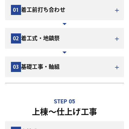
着工前打ち合わせ
01
打ち合わせを重ねて納得できる形になれば、いよいよ
「工事請負契約」を結びます。ご契約の前に、プラン、
仕様、金額、お支払方法、工期などの大切な内容を再度
着工式・地鎮祭
02
確認し直しましょう。希望する部材や設備機器等の細か
ご契約後、建築確認申請書を役所に提出します。融資申
い部分まで忘れずに。住宅資金をお借り入れする場合
込み先によっては設計図面の審査を行うので、そちらも
は、本見積り・資金計画をもとに借入金額を決め、融資
提出します。建築確認済証が出た時点で、今後の日程・
の申込みをしましょう。
基礎工事・軸組
03
地鎮祭・上棟式についての打ち合わせも行います。
STEP 05
着工前にお施主様とご近所に弊社担当が挨拶まわりを行
上棟〜仕上げ工事
います。解体工事がある場合は、この時に残したい庭木
や構造物の指示をしてください。図面上の配置と現場と