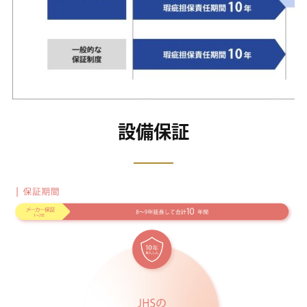
ご入居後も施主様の身になったサービスをご提供させて
いただきます。
・建物長期保証（標準20年）
設備保証
・設備保証（キッチン、バスetc 10年）
・定期点検（1・2・5・10年毎）
お問い合わせ