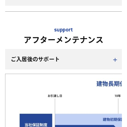
電気配線や電話回線、コンセントなどの設置、内装・外
いが強く、進行の仕方は地域によって様々。「おかげさ
装工事を行います。
まで上棟式を迎えることができました」と、近隣に感謝
この作業が終わると竣工検査を行います。竣工検査が建
の挨拶まわりと祝餅まきのお知らせをします。
物の出来を確認する最後のタイミングとなりますので、
support
住宅本体が完成したら、植栽や造園、駐車場など住宅ま
オーダー通りの仕上がりとなっているか確認しましょ
アフターメンテナンス
わりの整備を行います。
う。
ご入居後のサポート
いよいよお引き渡しです。ここから理想の暮らしがスタ
ートします。
テープカット・花束贈呈・鍵引渡し・記念品贈呈・お施
主様挨拶などを行い、建物の完成をみんなで祝います。