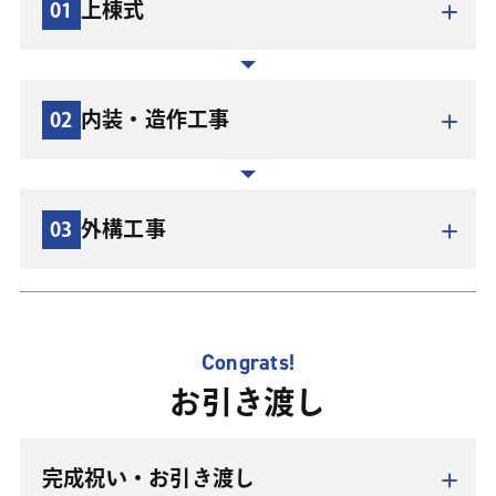
上棟式
01
ではイメージが違うことがありますので、建物の配置も
地鎮祭とは、土地の氏神様を鎮める大切な神事です。工
現場で確認していただきます。
事安全を祈願し、建物の無事完成を祈っておごそかにと
りおこないます。お施主様、社員、工事スタッフが顔合
内装・造作工事
02
せをし、素晴らしい建物を造ることを誓います。
地鎮祭を行ってから基礎工事に着手します。基礎という
言葉の通り、家の重さを支えるとても大切な部分。国交
省の耐久性仕様では湿気対策のために、地盤面から基礎
外構工事
03
の上端まで40センチ以上が必要とされています。基礎工
事が終わると、家の骨組みにあたる柱・梁を組んでいき
ます。建物の低い部分から上に向かって作業を行い、建
物の一番高い部材「棟木」の取り付けが終われば軸組み
Congrats!
完了です。
最も危険の伴う軸組行程の無事完了を祝い、安全で良い
お引き渡し
家となるよう祈願する儀式「上棟式」を行います。上棟
式は「棟上げ式」「建前」などとも呼ばれます。地鎮祭
完成祝い・お引き渡し
とは違い、施主様が職人さんをもてなすお祝いの意味合