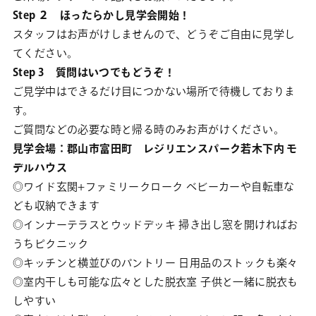
Step ２ ほったらかし見学会開始！
スタッフはお声がけしませんので、どうぞご自由に見学し
てください。
Step 3 質問はいつでもどうぞ！
ご見学中はできるだけ目につかない場所で待機しておりま
す。
ご質問などの必要な時と帰る時のみお声がけください。
見学会場：郡山市富田町 レジリエンスパーク若木下内 モ
デルハウス
◎ワイド玄関+ファミリークローク ベビーカーや自転車な
ども収納できます
◎インナーテラスとウッドデッキ 掃き出し窓を開ければお
うちピクニック
◎キッチンと横並びのパントリー 日用品のストックも楽々
◎室内干しも可能な広々とした脱衣室 子供と一緒に脱衣も
しやすい