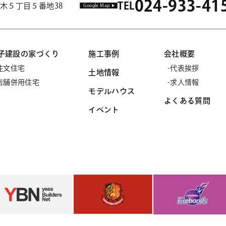
024-933-41
TEL
市並木５丁目５番地38
Google Map
子建設の家づくり
施工事例
会社概要
注文住宅
代表挨拶
土地情報
店舗併用住宅
求人情報
モデルハウス
よくある質問
イベント