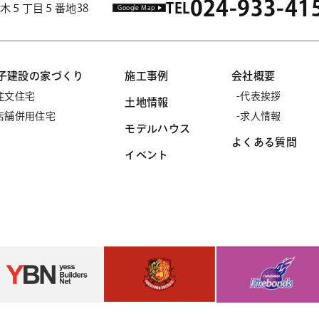
024-933-41
TEL
市並木５丁目５番地38
Google Map
子建設の家づくり
施工事例
会社概要
注文住宅
代表挨拶
土地情報
店舗併用住宅
求人情報
モデルハウス
よくある質問
イベント