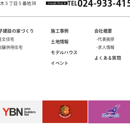
024-933-41
TEL
市並木５丁目５番地38
Google Map
子建設の家づくり
施工事例
会社概要
注文住宅
代表挨拶
土地情報
店舗併用住宅
求人情報
モデルハウス
よくある質問
イベント