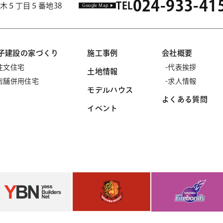
024-933-41
TEL
市並木５丁目５番地38
Google Map
子建設の家づくり
施工事例
会社概要
注文住宅
代表挨拶
土地情報
店舗併用住宅
求人情報
モデルハウス
よくある質問
イベント