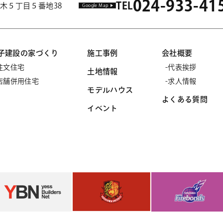
024-933-41
TEL
市並木５丁目５番地38
Google Map
子建設の家づくり
施工事例
会社概要
注文住宅
代表挨拶
土地情報
店舗併用住宅
求人情報
モデルハウス
よくある質問
イベント